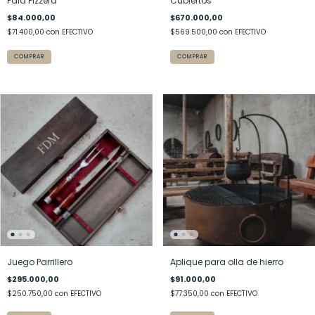
Pala Pizzera
Cubiertos
$84.000,00
$670.000,00
$71.400,00
con
EFECTIVO
$569.500,00
con
EFECTIVO
COMPRAR
Juego Parrillero
Aplique para olla de hierro
$295.000,00
$91.000,00
$250.750,00
con
EFECTIVO
$77.350,00
con
EFECTIVO