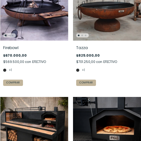
Firebowl
Tazza
$670.000,00
$825.000,00
$569.500,00
con
EFECTIVO
$701.250,00
con
EFECTIVO
+1
+1
COMPRAR
COMPRAR