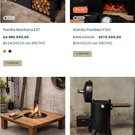
15
%
OFF
Parrilla Montana EXT
Hornito Parrillero FGO
$4.990.000,00
$435.000,00
$370.000,00
$4.241.500,00
con
EFECTIVO
$314.500,00
con
EFECTIVO
COMPRAR