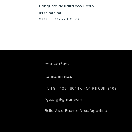
Banqueta de Barra con Tiento
$350.000,00
$297.500,00
con
EFECTIVO
CONTACTÁNOS
5401140818644
+54 9 11 4081-8644 o +54 9 11 6811-9409
fgo.arg@gmail.com
Bella Vista, Buenos Aires, Argentina