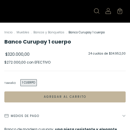
0
Inicio
.
Muebles
.
Bancos y Banquetas
.
Banco Curupay 1 cuerpo
Banco Curupay 1 cuerpo
$320.000,00
24
cuotas de
$34.952,00
$272.000,00
con
EFECTIVO
1 CUERPO
TAMAÑO
MEDIOS DE PAGO
Banco de madera curupay,
una pieza resistente y elegante.