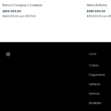
Banco Curupay 2 cuerpos
Mesa Ratona
$520.000,00
$390.000,00
$442.000,00
con
EFECTIVO
$331.500,00
con
EF
SHOP
Todos
Fogoneros
Leñeros
Hornos
Muebles