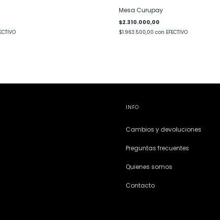
Mesa Curupay
$2.310.000,00
ECTIVO
$1.963.500,00
con
EFECTIVO
INFO
Cambios y devoluciones
Preguntas frecuentes
Quienes somos
Contacto