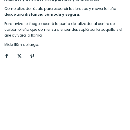
Como atizador, úsalo para esparcir las brasas y mover la leña
desde una
distancia cómoda y segura.
Para avivar el fuego, acercá la punta del atizador al centro del
carbón o leña que comienza a encender, soplá por la boquilla y el
aire avivará la llama.
Mide 110m de largo.