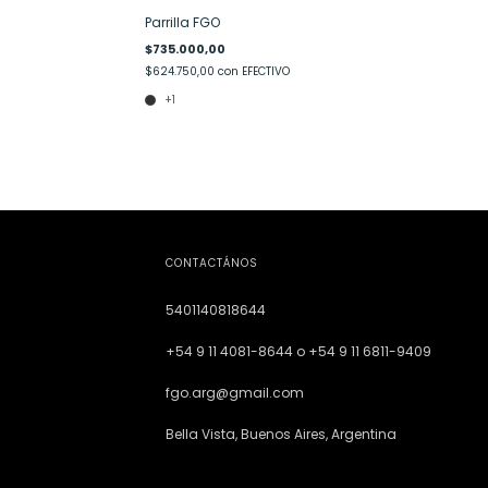
Parrilla FGO
$735.000,00
$624.750,00
con
EFECTIVO
+1
CONTACTÁNOS
5401140818644
+54 9 11 4081-8644 o +54 9 11 6811-9409
fgo.arg@gmail.com
Bella Vista, Buenos Aires, Argentina