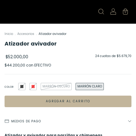
0
Inicio
.
Accesorios
.
Atizador avivador
Atizador avivador
$52.000,00
24
cuotas de
$5.679,70
$44.200,00
con
EFECTIVO
MARRÓN OSCURO
MARRÓN CLARO
COLOR
MEDIOS DE PAGO
Atizador y avivador para parrillas y chimeneas.