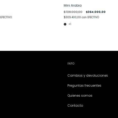
Mini Arabia
$728.000,00
$364.000,00
EFECTIVO
$309.400,00
con
EFECTIVO
+1
INFO
Cambios y devoluciones
Preguntas frecuentes
Quienes somos
Contacto