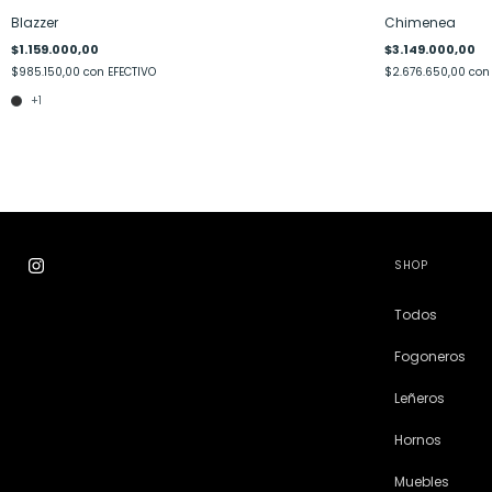
Blazzer
Chimenea
$1.159.000,00
$3.149.000,00
$985.150,00
con
EFECTIVO
$2.676.650,00
con
+1
SHOP
Todos
Fogoneros
Leñeros
Hornos
Muebles