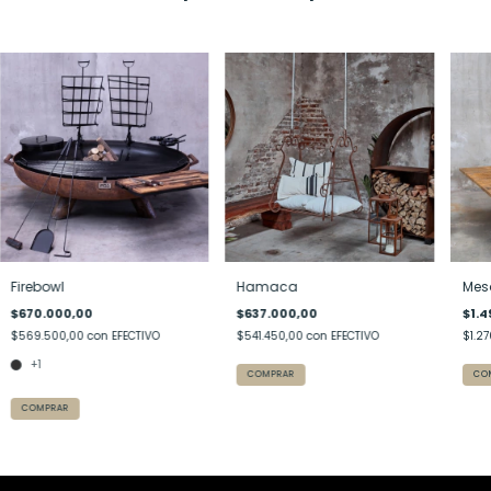
Firebowl
Hamaca
Mes
$670.000,00
$637.000,00
$1.4
$569.500,00
con
EFECTIVO
$541.450,00
con
EFECTIVO
$1.2
+1
COMPRAR