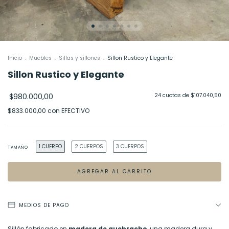
Inicio
.
Muebles
.
Sillas y sillones
.
Sillon Rustico y Elegante
Sillon Rustico y Elegante
$980.000,00
24
cuotas de
$107.040,50
$833.000,00
con
EFECTIVO
1 CUERPO
2 CUERPOS
3 CUERPOS
TAMAÑO
MEDIOS DE PAGO
Sillón fabricado en
madera de quebracho
, una madera dura y