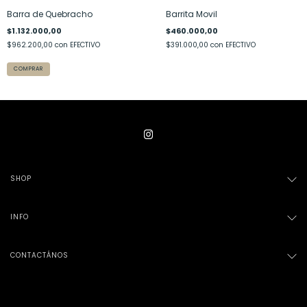
Barra de Quebracho
Barrita Movil
$1.132.000,00
$460.000,00
$962.200,00
con
EFECTIVO
$391.000,00
con
EFECTIVO
COMPRAR
SHOP
INFO
CONTACTÁNOS